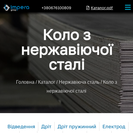
+380676100809
Каталог.pdf
Коло з
нержавіючої
сталі
Головна
/
Каталог
/
Нержавіюча сталь
/ Коло з
нержавіючої сталі
Відведення
Дріт
Дріт пружинний
Електрод