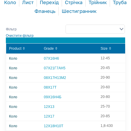
Коло
Лист
Перехід
Стрічка
Трійник
Труба
Фланець
Шестигранник
Фільтр
Очистити фільтр
Product
Grade
Size
12-45
Коло
07Х16Н6
20-45
Коло
07Х21Г7АН5
20-90
Коло
08Х17Н13М2
20-60
Коло
08Х17Т
20-80
Коло
09Х16Н4Б
25-70
Коло
12Х13
20-85
Коло
12Х17
1,8-430
Коло
12Х18Н10Т