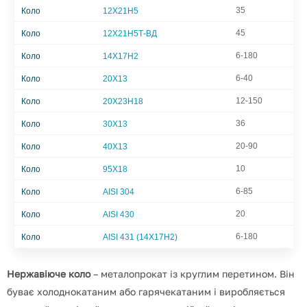
35
Коло
12Х21Н5
45
Коло
12Х21Н5Т-ВД
6-180
Коло
14Х17Н2
6-40
Коло
20Х13
12-150
Коло
20Х23Н18
36
Коло
30Х13
20-90
Коло
40Х13
10
Коло
95Х18
6-85
Коло
AISI 304
20
Коло
AISI 430
6-180
Коло
AISI 431 (14Х17Н2)
Нержавіюче коло
– металопрокат із круглим перетином.
Він
буває холоднокатаним або гарячекатаним і виробляється