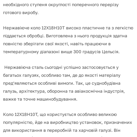
необхідного ступеня округлості поперечного перерізу
готового виробу.
Нержавіюче коло 12Х18Н10Т високо пластичне та з легкістю
піддається обробці.
Виготовлена з нього продукція здатна
повністю зберігати свої якості, навіть працюючи в
температурному діапазоні вище 300 градусів Цельсія.
Нержавіюча сталь сьогодні успішно застосовується у
багатьох галузях, особливо там, де до якості матеріалу
пред’являються особливі вимоги.
Так, це суднобудівна
галузь, архітектура, оборонна та авіакосмічна індустрія,
важке та точне машинобудування.
Коло 12Х18Н10Т, що користується особливо великою
популярністю, йде на виробництво установок, призначених
для використання в переробній та харчовій галузі.
Він