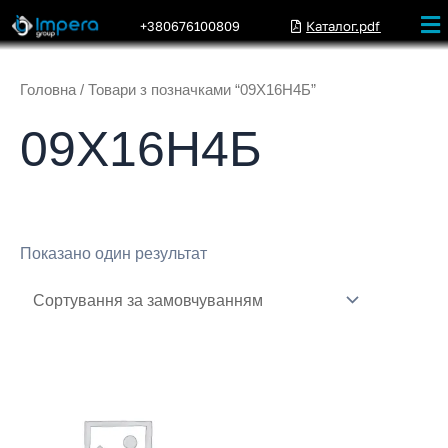
+380676100809
Каталог.pdf
Головна
/ Товари з позначками “09Х16Н4Б”
09Х16Н4Б
Показано один результат