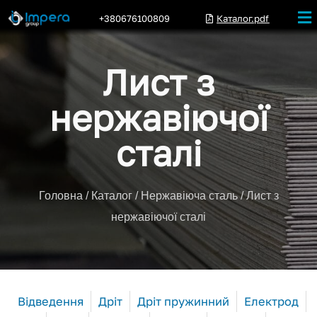
+380676100809
Каталог.pdf
Лист з
нержавіючої
сталі
Головна
/
Каталог
/
Нержавіюча сталь
/ Лист з
нержавіючої сталі
Відведення
Дріт
Дріт пружинний
Електрод