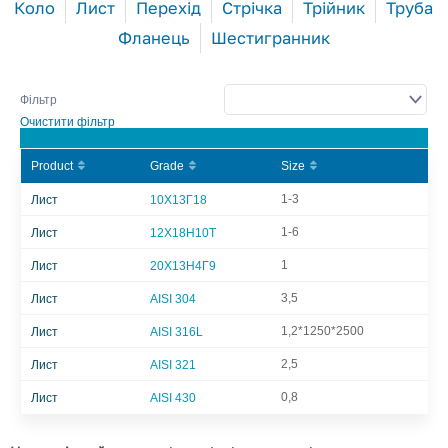
Коло
Лист
Перехід
Стрічка
Трійник
Труба
Фланець
Шестигранник
Фільтр
Очистити фільтр
Product
Grade
Size
1-3
Лист
10Х13Г18
1-6
Лист
12Х18Н10Т
1
Лист
20Х13Н4Г9
3,5
Лист
AISI 304
1,2*1250*2500
Лист
AISI 316L
2,5
Лист
AISI 321
0,8
Лист
AISI 430