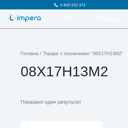
0 800 332 373
КАТАЛОГ
РОЗПРОДАЖ ТА
Головна
/ Товари з позначками “08Х17Н13М2”
08Х17Н13М2
Показано один результат