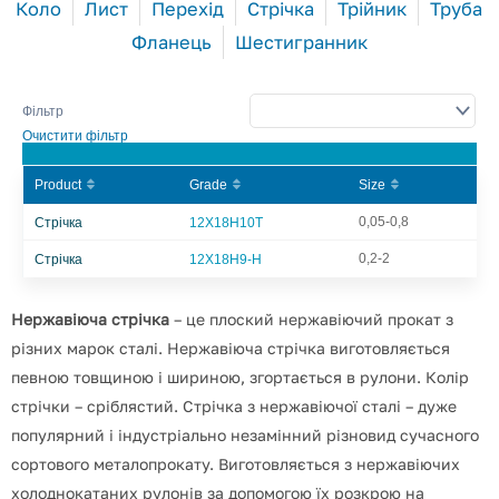
Коло
Лист
Перехід
Стрічка
Трійник
Труба
Фланець
Шестигранник
Фільтр
Очистити фільтр
Product
Grade
Size
0,05-0,8
Стрічка
12Х18Н10Т
0,2-2
Стрічка
12Х18Н9-Н
Нержавіюча стрічка
– це плоский нержавіючий прокат з
різних марок сталі.
Нержавіюча стрічка виготовляється
певною товщиною і шириною, згортається в рулони.
Колір
стрічки – сріблястий.
Стрічка з нержавіючої сталі – дуже
популярний і індустріально незамінний різновид сучасного
сортового металопрокату.
Виготовляється з нержавіючих
холоднокатаних рулонів за допомогою їх розкрою на