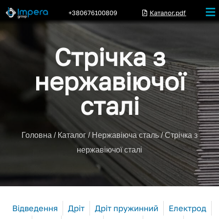
+380676100809
Каталог.pdf
Стрічка з
нержавіючої
сталі
Головна
/
Каталог
/
Нержавіюча сталь
/ Стрічка з
нержавіючої сталі
Відведення
Дріт
Дріт пружинний
Електрод