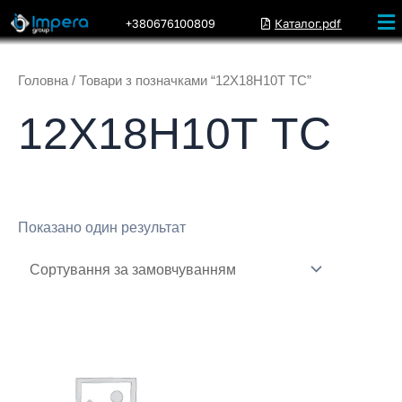
+380676100809
Каталог.pdf
Головна
/ Товари з позначками “12Х18Н10Т ТС”
12Х18Н10Т ТС
Показано один результат